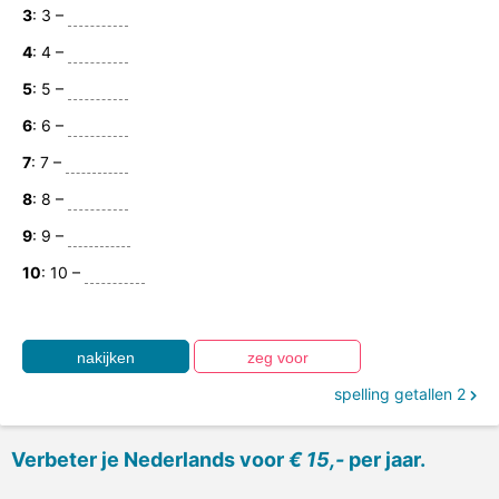
3
: 3 –
4
: 4 –
5
: 5 –
6
: 6 –
7
: 7 –
8
: 8 –
9
: 9 –
10
: 10 –
spelling getallen 2
Verbeter je Nederlands voor
€ 15,-
per jaar.