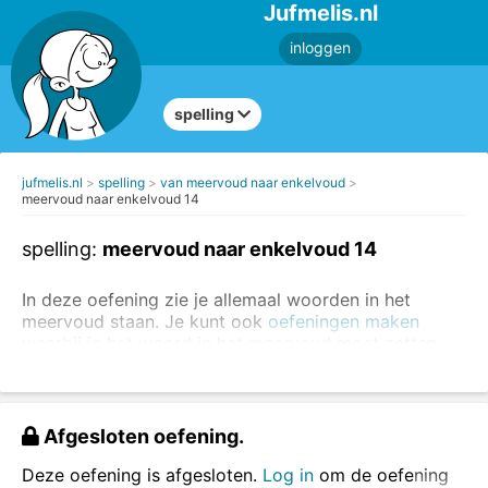
Jufmelis.nl
inloggen
spelling
jufmelis.nl
spelling
van meervoud naar enkelvoud
meervoud naar enkelvoud 14
spelling:
meervoud naar enkelvoud 14
In deze oefening zie je allemaal woorden in het
meervoud staan. Je kunt ook
oefeningen maken
waarbij je het woord in het meervoud moet zetten
.
de oefeningen - de oefening
de huizen - het huis
Afgesloten oefening.
Zet het woord in het enkelvoud en zet daar het
goede lidwoord voor
(kies uit
de
of
het
).
Deze oefening is afgesloten.
Log in
om de oefening