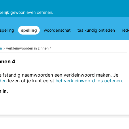
oeilijk gewoon even oefenen.
pelling
spelling
woordenschat
taalkundig ontleden
red
en
verkleinwoorden in zinnen 4
nnen 4
zelfstandig naamwoorden een verkleinwoord maken. Je
den
lezen of je kunt eerst
het verkleinwoord los oefenen
.
 in.