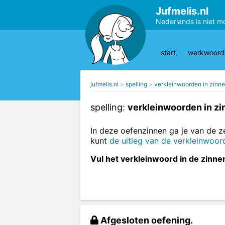
Jufmelis.nl
Nederlands is niet m
start
werkwoords
jufmelis.nl
spelling
verkleinwoorden in zinn
spelling:
verkleinwoorden in zi
In deze oefenzinnen ga je van de 
kunt
de uitleg van de verkleinwoor
Vul het verkleinwoord in de zinnen
Afgesloten oefening.