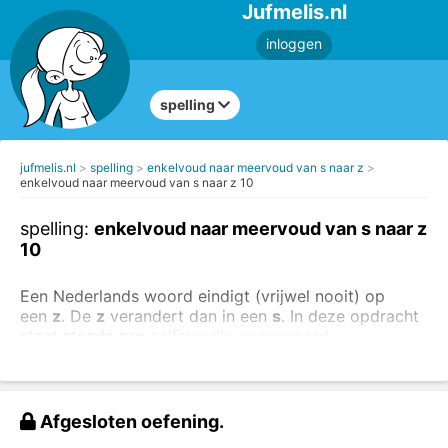
Jufmelis.nl
inloggen
spelling
jufmelis.nl
spelling
enkelvoud naar meervoud van s naar z
enkelvoud naar meervoud van s naar z 10
spelling:
enkelvoud naar meervoud van s naar z
10
Een Nederlands woord eindigt (vrijwel nooit) op
een
z
. De
z
verandert dan in een
s
. In deze opdracht
staat steeds een
zelfstandig naamwoord
(substantief)
in het enkelvoud.
Kijk goed naar de voorbeelden:
Afgesloten oefening.
één lui
s
- twee lui
z
en