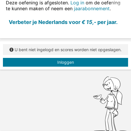
één doo
s
- twee do
z
en
Deze oefening is afgesloten.
Log in
om de oefening
te kunnen maken of neem een
jaarabonnement
.
Zet het zelfstandig naamwoord steeds in het
meervoud.
Verbeter je Nederlands voor
€ 15,-
per jaar.
U bent niet ingelogd en scores worden niet opgeslagen.
Inloggen