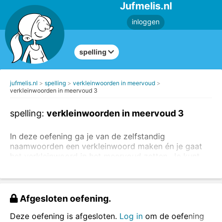
Jufmelis.nl
inloggen
spelling
jufmelis.nl
spelling
verkleinwoorden in meervoud
verkleinwoorden in meervoud 3
spelling:
verkleinwoorden in meervoud 3
In deze oefening ga je van de zelfstandig
naamwoorden een verkleinwoord maken én je gaat
het verkleinwoord in het meervoud zetten. Je kunt
eerst
de uitleg van de verkleinwoorden
lezen.
een verkleinwoord krijgt altijd het lidwoord
het
:
het huisje
Afgesloten oefening.
een woord in het meervoud (ook een
verkleinwoord) is altijd met
de
: de huisjes
Deze oefening is afgesloten.
Log in
om de oefening