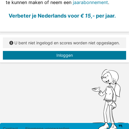
te kunnen maken of neem een
jaarabonnement
.
Vul het verkleinwoord met het goede lidwoord (de)
in.
Verbeter je Nederlands voor
€ 15,-
per jaar.
U bent niet ingelogd en scores worden niet opgeslagen.
Inloggen
Contact
Algemene voorwaarden