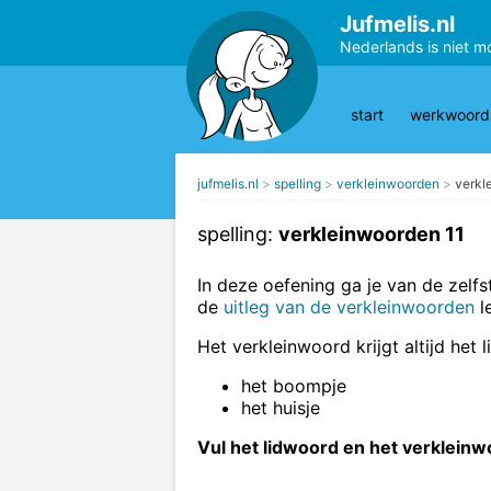
Jufmelis.nl
Nederlands is niet m
start
werkwoords
jufmelis.nl
spelling
verkleinwoorden
verkl
spelling:
verkleinwoorden 11
In deze oefening ga je van de zel
de
uitleg van de verkleinwoorden
l
Het verkleinwoord krijgt altijd het 
het boompje
het huisje
Vul het lidwoord en het verkleinw