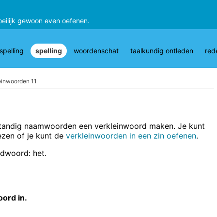
oeilijk gewoon even oefenen.
pelling
spelling
woordenschat
taalkundig ontleden
red
einwoorden 11
fstandig naamwoorden een verkleinwoord maken. Je kunt
ezen of je kunt de
verkleinwoorden in een zin oefenen
.
lidwoord: het.
oord in.