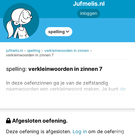
Jufmelis.nl
inloggen
spelling
jufmelis.nl
spelling
verkleinwoorden in zinnen
verkleinwoorden in zinnen 7
spelling:
verkleinwoorden in zinnen 7
In deze oefenzinnen ga je van de zelfstandig
naamwoorden een verkleinwoord maken. Je kunt
de
uitleg van de verkleinwoorden
lezen of je kunt eerst
het verkleinwoord los oefenen
.
Vul het verkleinwoord in de zinnen in.
Afgesloten oefening.
Deze oefening is afgesloten.
Log in
om de oefening