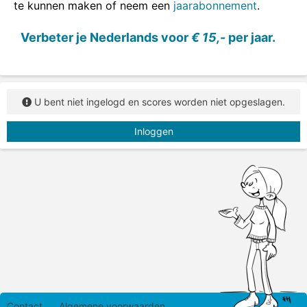
te kunnen maken of neem een
jaarabonnement
.
Spreek de woorden hardop uit (als dat kan) en
sleep dan het goede woord in de zin.
Verbeter je Nederlands voor
€ 15,-
per jaar.
U bent niet ingelogd en scores worden niet opgeslagen.
Inloggen
Contact
Algemene voorwaarden