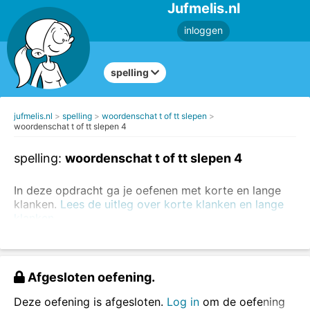
Jufmelis.nl
inloggen
spelling
jufmelis.nl
spelling
woordenschat t of tt slepen
woordenschat t of tt slepen 4
spelling:
woordenschat t of tt slepen 4
In deze opdracht ga je oefenen met korte en lange
klanken.
Lees de uitleg over korte klanken en lange
klanken.
Wist je dat één letter soms een heel andere betekenis
geeft aan een woord?
Afgesloten oefening.
Voorbeeld:
Deze oefening is afgesloten.
Log in
om de oefening
poten of potten