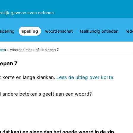
oeilijk gewoon even oefenen.
pelling
spelling
woordenschat
taalkundig ontleden
red
epen
woorden met k of kk slepen 7
lepen 7
t korte en lange klanken.
Lees de uitleg over korte
el andere betekenis geeft aan een woord?
 dat kan) en sleep dan het goede woord in de zin.