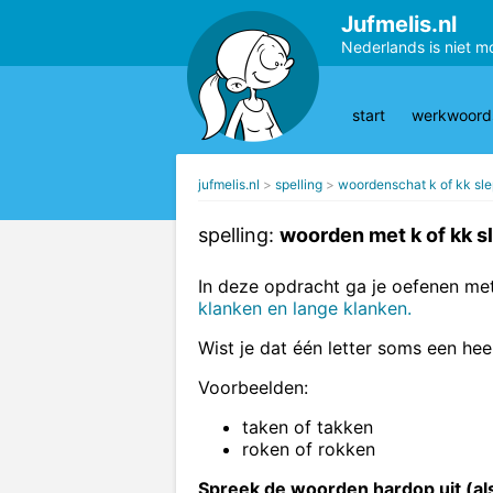
Jufmelis.nl
Nederlands is niet m
start
werkwoords
jufmelis.nl
spelling
woordenschat k of kk sl
spelling:
woorden met k of kk s
In deze opdracht ga je oefenen me
klanken en lange klanken.
Wist je dat één letter soms een he
Voorbeelden:
taken of takken
roken of rokken
Spreek de woorden hardop uit (als