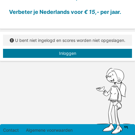
Vul het lidwoord en het verkleinwoord in.
Verbeter je Nederlands voor
€ 15,-
per jaar.
U bent niet ingelogd en scores worden niet opgeslagen.
Inloggen
Contact
Algemene voorwaarden