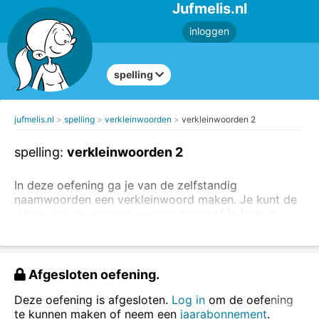
Jufmelis.nl
inloggen
spelling
jufmelis.nl
spelling
verkleinwoorden
verkleinwoorden 2
spelling:
verkleinwoorden 2
In deze oefening ga je van de zelfstandig
naamwoorden een verkleinwoord maken. Je kunt de
uitleg van de verkleinwoorden
lezen of je kunt de
verkleinwoorden in een zin oefenen
.
Het verkleinwoord krijgt altijd het lidwoord: het.
Afgesloten oefening.
het boompje
het huisje
Deze oefening is afgesloten.
Log in
om de oefening
te kunnen maken of neem een
jaarabonnement
.