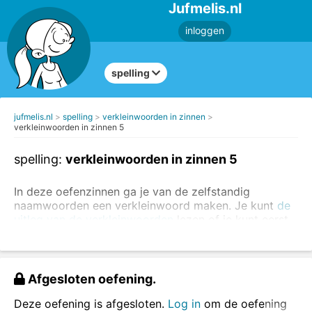
Jufmelis.nl
inloggen
spelling
jufmelis.nl
spelling
verkleinwoorden in zinnen
verkleinwoorden in zinnen 5
spelling:
verkleinwoorden in zinnen 5
In deze oefenzinnen ga je van de zelfstandig
naamwoorden een verkleinwoord maken. Je kunt
de
uitleg van de verkleinwoorden
lezen of je kunt eerst
het verkleinwoord los oefenen
.
Vul het verkleinwoord in de zinnen in.
Afgesloten oefening.
Deze oefening is afgesloten.
Log in
om de oefening