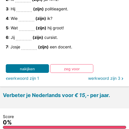
3
: Hij
(zijn)
politieagent.
4
: Wie
(zijn)
ik?
5
: Wat
(zijn)
hij groot!
6
: Jij
(zijn)
cursist.
7
: Josje
(zijn)
een docent.
werkwoord zijn 1
werkwoord zijn 3
Verbeter je Nederlands voor
€ 15,-
per jaar.
Score
0%