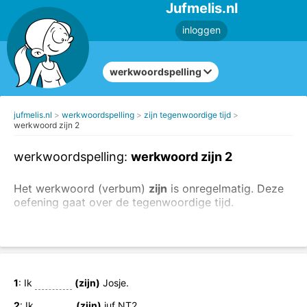
Jufmelis.nl
inloggen
werkwoordspelling
jufmelis.nl
werkwoordspelling
zijn tegenwoordige tijd
werkwoord zijn 2
werkwoordspelling:
werkwoord zijn 2
Het werkwoord (verbum)
zijn
is onregelmatig. Deze
oefening gaat over de tegenwoordige tijd.
Ik
ben
juf Melis.
Hij
is
een bakker.
Vul in: een vorm van 'zijn'. Let op: tegenwoordige
tijd!
1
: Ik
(zijn)
Josje.
2
: Ik
(zijn)
juf NT2.