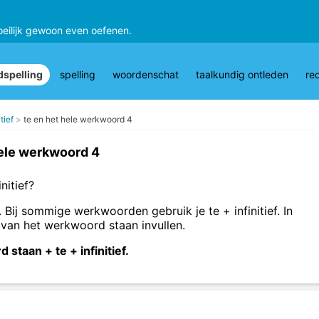
oeilijk gewoon even oefenen.
spelling
spelling
woordenschat
taalkundig ontleden
re
tief
te en het hele werkwoord 4
hele werkwoord 4
nitief?
. Bij sommige werkwoorden gebruik je te + infinitief. In
 van het werkwoord staan invullen.
staan + te + infinitief.