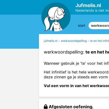
Jufmelis.nl
Nederlands is niet m
start
werkwoord
jufmelis.nl
werkwoordspelling
te en het infini
werkwoordspelling:
te en het 
Wanneer gebruik je 'te' voor het infi
Het infinitief is het hele werkwoord
deze zinnen ga je steeds een vorm
Vul een vorm in van het werkwoord 
Afgesloten oefening.