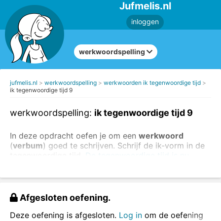
Jufmelis.nl
inloggen
werkwoordspelling
jufmelis.nl
werkwoordspelling
werkwoorden ik tegenwoordige tijd
ik tegenwoordige tijd 9
werkwoordspelling:
ik tegenwoordige tijd 9
In deze opdracht oefen je om een
werkwoord
(
verbum
) goed te schrijven. Schrijf de ik-vorm in de
tegenwoordige tijd.
De tegenwoordige tijd is nu.
Voorbeeld: wij maken - ik maak
Schrijf de ik-vorm van de werkwoorden.
Afgesloten oefening.
Deze oefening is afgesloten.
Log in
om de oefening