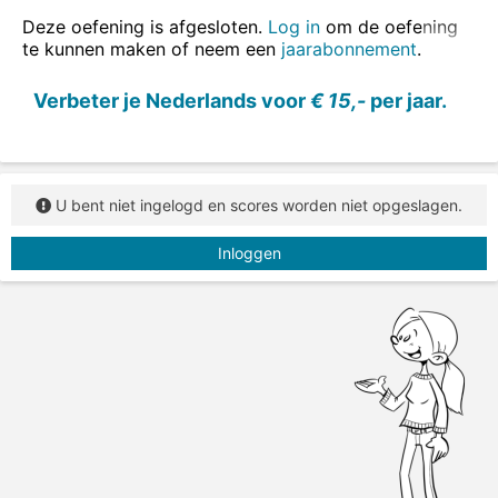
Deze oefening is afgesloten.
Log in
om de oefening
Vul de verleden tijd van het werkwoord in.
te kunnen maken of neem een
jaarabonnement
.
Verbeter je Nederlands voor
€ 15,-
per jaar.
U bent niet ingelogd en scores worden niet opgeslagen.
Inloggen