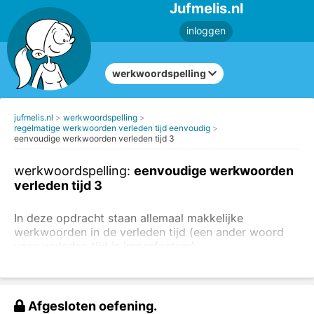
Jufmelis.nl
inloggen
werkwoordspelling
jufmelis.nl
werkwoordspelling
regelmatige werkwoorden verleden tijd eenvoudig
eenvoudige werkwoorden verleden tijd 3
werkwoordspelling:
eenvoudige werkwoorden
verleden tijd 3
In deze opdracht staan allemaal makkelijke
werkwoorden in de verleden tijd (een ander woord
voor verleden tijd is imperfectum).
voorbeelden:
werken - ik werkte
Afgesloten oefening.
rennen - wij renden