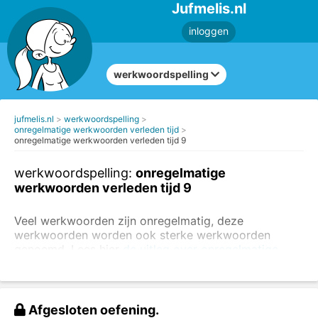
Jufmelis.nl
inloggen
werkwoordspelling
jufmelis.nl
werkwoordspelling
onregelmatige werkwoorden verleden tijd
onregelmatige werkwoorden verleden tijd 9
werkwoordspelling:
onregelmatige
werkwoorden verleden tijd 9
Veel werkwoorden zijn onregelmatig, deze
werkwoorden worden ook sterke werkwoorden
genoemd. Lees hier
de uitleg over onregelmatige
werkwoorden
. Je kunt ook
oefenen met
onregelmatige voltooid deelwoorden
.
Vul
de persoonsvorm
in de verleden tijd in.
Afgesloten oefening.