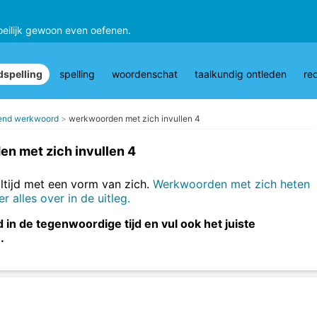
oeilijk gewoon even oefenen.
spelling
spelling
woordenschat
taalkundig ontleden
re
end werkwoord
werkwoorden met zich invullen 4
n met zich invullen 4
tijd met een vorm van zich.
Werkwoorden met zich heten
alles over in de uitleg.
n de tegenwoordige tijd en vul ook het juiste
.