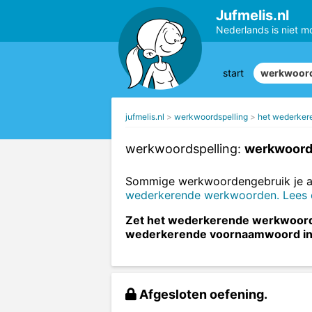
Jufmelis.nl
Nederlands is niet m
start
werkwoord
jufmelis.nl
werkwoordspelling
het wederker
werkwoordspelling:
werkwoorde
Sommige werkwoordengebruik je al
wederkerende werkwoorden. Lees er 
Zet het wederkerende werkwoord i
wederkerende voornaamwoord in
Afgesloten oefening.