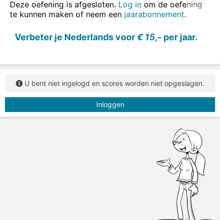
Zet alle werkwoorden in de tegenwoordige tijd en in
Deze oefening is afgesloten.
Log in
om de oefening
de verleden tijd.
te kunnen maken of neem een
jaarabonnement
.
Verbeter je Nederlands voor
€ 15,-
per jaar.
U bent niet ingelogd en scores worden niet opgeslagen.
Inloggen