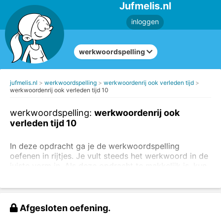
Jufmelis.nl
inloggen
werkwoordspelling
jufmelis.nl
werkwoordspelling
werkwoordenrij ook verleden tijd
werkwoordenrij ook verleden tijd 10
werkwoordspelling:
werkwoordenrij ook
verleden tijd 10
In deze opdracht ga je de werkwoordspelling
oefenen in rijtjes. Je vult steeds het werkwoord in de
juiste vorm in. Als deze opdracht te makkelijk is, kun
je ook direct
de andere oefeningen van de
werkwoordspelling in de verleden tijd maken
. Lees
ook
de uitleg van de werkwoordspelling in de
tegenwoordige tijd
.
Afgesloten oefening.