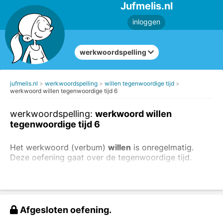
Jufmelis.nl
inloggen
werkwoordspelling
jufmelis.nl
werkwoordspelling
willen tegenwoordige tijd
werkwoord willen tegenwoordige tijd 6
werkwoordspelling:
werkwoord willen
tegenwoordige tijd 6
Het werkwoord (verbum)
willen
is onregelmatig.
Deze oefening gaat over de tegenwoordige tijd.
Ik
wil
graag een nieuwe laptop.
Hij
wil
graag Nederlandse les.
Vul in: 'willen' in de tegenwoordige tijd.
Afgesloten oefening.