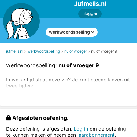
Jufmelis.nl
inloggen
werkwoordspelling
jufmelis.nl
werkwoordspelling
nu of vroeger
nu of vroeger 9
werkwoordspelling:
nu of vroeger 9
In welke tijd staat deze zin? Je kunt steeds kiezen uit
twee tijden:
nu: tegenwoordige tijd
vroeger: verleden tijd
Maak ook de oefeningen over tegenwoordige tijd en
Afgesloten oefening.
verleden tijd.
Deze oefening is afgesloten.
Log in
om de oefening
Kies bij elke zin uit de juiste tijd.
te kunnen maken of neem een
jaarabonnement
.