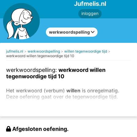
Jufmelis.nl
inloggen
werkwoordspelling
jufmelis.nl
werkwoordspelling
willen tegenwoordige tijd
werkwoord willen tegenwoordige tijd 10
werkwoordspelling:
werkwoord willen
tegenwoordige tijd 10
Het werkwoord (verbum)
willen
is onregelmatig.
Deze oefening gaat over de tegenwoordige tijd.
Ik
wil
graag een nieuwe laptop.
Hij
wil
graag Nederlandse les.
Vul in: 'willen' in de tegenwoordige tijd.
Afgesloten oefening.