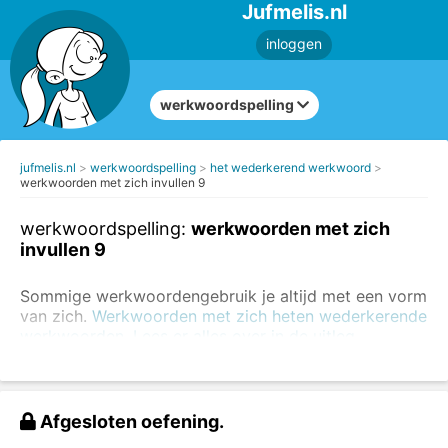
Jufmelis.nl
inloggen
werkwoordspelling
jufmelis.nl
werkwoordspelling
het wederkerend werkwoord
werkwoorden met zich invullen 9
werkwoordspelling:
werkwoorden met zich
invullen 9
Sommige werkwoordengebruik je altijd met een vorm
van zich.
Werkwoorden met zich heten wederkerende
werkwoorden. Lees er alles over in de uitleg.
Zet het wederkerende werkwoord in de
tegenwoordige tijd en vul ook het juiste
wederkerende voornaamwoord in.
Afgesloten oefening.