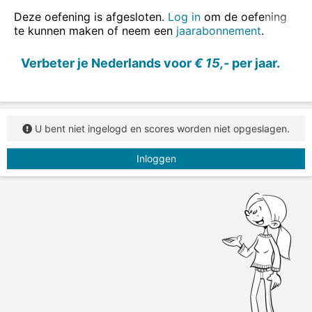
terugvragen - Ik heb belasting
teruggevraagd
.
Deze oefening is afgesloten.
Log in
om de oefening
invullen - Ik heb de gegevens
ingevuld
.
te kunnen maken of neem een
jaarabonnement
.
opeten - Ik heb de koekjes
opgegeten
.
Verbeter je Nederlands voor
€ 15,-
per jaar.
Vul alle voltooid deelwoorden in.
U bent niet ingelogd en scores worden niet opgeslagen.
Inloggen