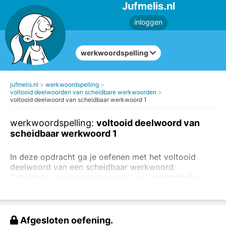
Jufmelis.nl
inloggen
werkwoordspelling
jufmelis.nl
werkwoordspelling
voltooid deelwoorden van scheidbare werkwoorden
voltooid deelwoord van scheidbaar werkwoord 1
werkwoordspelling:
voltooid deelwoord van
scheidbaar werkwoord 1
In deze opdracht ga je oefenen met het voltooid
deelwoord van een scheidbaar werkwoord.
Scheidbare werkwoorden wordt ook
separabele
verba
genoemd. In deze opdracht staan regelmatige
werkwoorden en onregelmatige werkwoorden.
Kijk goed naar de voorbeelden:
Afgesloten oefening.