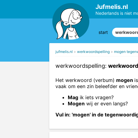
Jufmelis.nl
Nederlands is niet m
start
werkwoord
jufmelis.nl
werkwoordspelling
mogen tegenw
werkwoordspelling:
werkwoord 
Het werkwoord (verbum)
mogen
i
vaak om een zin beleefder en vrien
Mag
ik iets vragen?
Mogen
wij er even langs?
Vul in: 'mogen' in de tegenwoordig