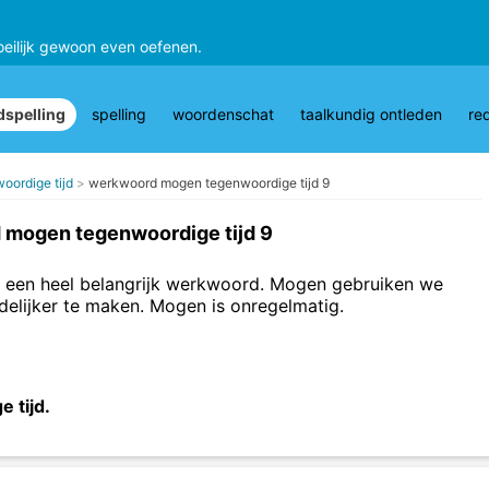
oeilijk gewoon even oefenen.
spelling
spelling
woordenschat
taalkundig ontleden
re
oordige tijd
werkwoord mogen tegenwoordige tijd 9
mogen tegenwoordige tijd 9
s een heel belangrijk werkwoord. Mogen gebruiken we
delijker te maken. Mogen is onregelmatig.
e tijd.