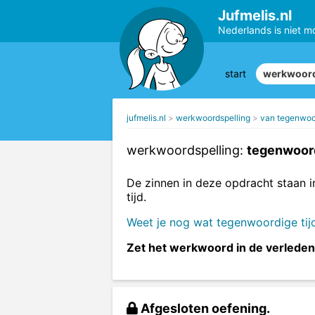
Jufmelis.nl
Nederlands is niet m
start
werkwoord
jufmelis.nl
werkwoordspelling
van tegenwoord
werkwoordspelling:
tegenwoordi
De zinnen in deze opdracht staan 
tijd.
Weet je nog wat tegenwoordige tijd
Zet het werkwoord in de verleden 
Afgesloten oefening.