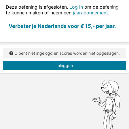
ook in zinnen oefenen
.
Deze oefening is afgesloten.
Log in
om de oefening
te kunnen maken of neem een
jaarabonnement
.
Vul de juiste vorm van het werkwoord in.
Verbeter je Nederlands voor
€ 15,-
per jaar.
U bent niet ingelogd en scores worden niet opgeslagen.
Inloggen