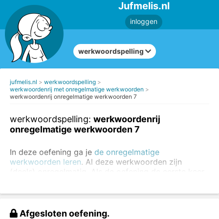
Jufmelis.nl
inloggen
werkwoordspelling
jufmelis.nl
werkwoordspelling
werkwoordenrij met onregelmatige werkwoorden
werkwoordenrij onregelmatige werkwoorden 7
werkwoordspelling:
werkwoordenrij
onregelmatige werkwoorden 7
In deze oefening ga je
de onregelmatige
werkwoorden leren
. Al deze werkwoorden zijn
(deels) onregelmatig. Als de oefening de eerste keer
niet goed gaat, kun je de oefening altijd nog een keer
maken.
Oefen altijd eerst de regelmatige werkwoorden
. Je
Afgesloten oefening.
kunt
de regelmatige en onregelmatige werkwoorden