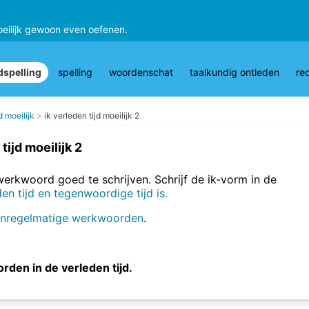
oeilijk gewoon even oefenen.
spelling
spelling
woordenschat
taalkundig ontleden
re
d moeilijk
ik verleden tijd moeilijk 2
tijd moeilijk 2
erkwoord goed te schrijven. Schrijf de ik-vorm in de
en tijd en tegenwoordige tijd is.
onregelmatige werkwoorden
.
rden in de verleden tijd.