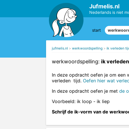
Jufmelis.nl
Nederlands is niet m
start
werkwoord
jufmelis.nl
werkwoordspelling
ik verleden tij
werkwoordspelling:
ik verleden 
In deze opdracht oefen je om een w
verleden tijd.
Oefen hier wat verled
In deze opdracht oefen je met
de 
Voorbeeld: ik loop - ik liep
Schrijf de ik-vorm van de werkwoo