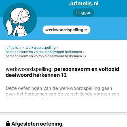
Jufmelis.nl
inloggen
werkwoordspelling
jufmelis.nl
werkwoordspelling
persoonsvorm en voltooid deelwoord herkennen
persoonsvorm en voltooid deelwoord herkennen 12
werkwoordspelling:
persoonsvorm en voltooid
deelwoord herkennen 12
Deze oefeningen van de werkwoordspelling gaan
over het herkennen van de verschillende vormen van
het werkwoord. Het is belangrijk om te oefenen met
het herkennen van de persoonsvorm
en
het voltooid
deelwoord
. Je kunt ook oefeningen maken om
de
juiste spelling van de persoonsvorm te oefenen
.
Afgesloten oefening.
Kies bij de gekleurde woorden voor persoonsvorm