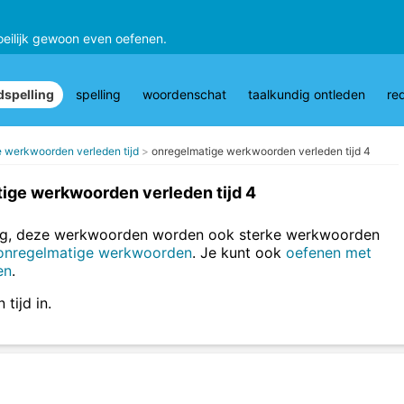
oeilijk gewoon even oefenen.
spelling
spelling
woordenschat
taalkundig ontleden
re
 werkwoorden verleden tijd
onregelmatige werkwoorden verleden tijd 4
ige werkwoorden verleden tijd 4
tig, deze werkwoorden worden ook sterke werkwoorden
 onregelmatige werkwoorden
. Je kunt ook
oefenen met
en
.
 tijd in.