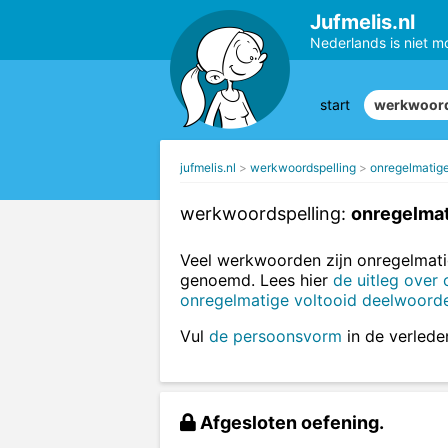
Jufmelis.nl
Nederlands is niet m
start
werkwoord
jufmelis.nl
werkwoordspelling
onregelmatige
werkwoordspelling:
onregelmat
Veel werkwoorden zijn onregelma
genoemd. Lees hier
de uitleg over
onregelmatige voltooid deelwoord
Vul
de persoonsvorm
in de verleden
Afgesloten oefening.