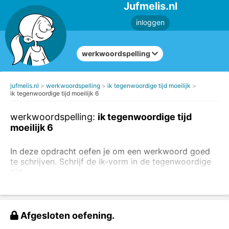
Jufmelis.nl
inloggen
werkwoordspelling
jufmelis.nl
werkwoordspelling
ik tegenwoordige tijd moeilijk
ik tegenwoordige tijd moeilijk 6
werkwoordspelling:
ik tegenwoordige tijd
moeilijk 6
In deze opdracht oefen je om een werkwoord goed
te schrijven. Schrijf de ik-vorm in de tegenwoordige
tijd.
Maak ook de makkelijke oefeningen over de ik-vorm
en
lees de uitleg over de werkwoordspelling
.
Afgesloten oefening.
Schrijf de ik-vorm van de werkwoorden.