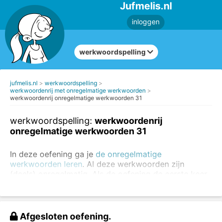
Jufmelis.nl
inloggen
werkwoordspelling
jufmelis.nl
werkwoordspelling
werkwoordenrij met onregelmatige werkwoorden
werkwoordenrij onregelmatige werkwoorden 31
werkwoordspelling:
werkwoordenrij
onregelmatige werkwoorden 31
In deze oefening ga je
de onregelmatige
werkwoorden leren
. Al deze werkwoorden zijn
(deels) onregelmatig. Als de oefening de eerste keer
niet goed gaat, kun je de oefening altijd nog een keer
maken.
Oefen altijd eerst de regelmatige werkwoorden
. Je
Afgesloten oefening.
kunt
de regelmatige en onregelmatige werkwoorden