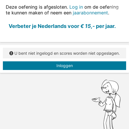
ook in zinnen oefenen
.
Deze oefening is afgesloten.
Log in
om de oefening
te kunnen maken of neem een
jaarabonnement
.
Vul de juiste vorm van het werkwoord in.
Verbeter je Nederlands voor
€ 15,-
per jaar.
U bent niet ingelogd en scores worden niet opgeslagen.
Inloggen