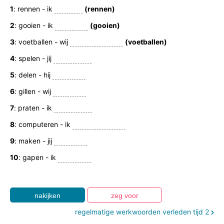
1
: rennen - ik
(rennen)
2
: gooien - ik
(gooien)
3
: voetballen - wij
(voetballen)
4
: spelen - jij
5
: delen - hij
6
: gillen - wij
7
: praten - ik
8
: computeren - ik
9
: maken - jij
10
: gapen - ik
regelmatige werkwoorden verleden tijd 2