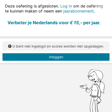
ook in zinnen oefenen
.
Deze oefening is afgesloten.
Log in
om de oefening
te kunnen maken of neem een
jaarabonnement
.
Vul de juiste vorm van het werkwoord in.
Verbeter je Nederlands voor
€ 15,-
per jaar.
U bent niet ingelogd en scores worden niet opgeslagen.
Inloggen