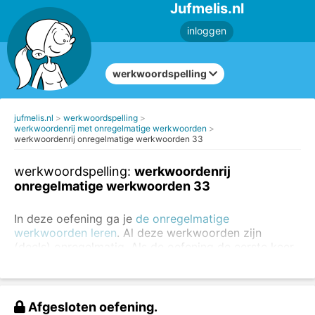
Jufmelis.nl
inloggen
werkwoordspelling
jufmelis.nl
werkwoordspelling
werkwoordenrij met onregelmatige werkwoorden
werkwoordenrij onregelmatige werkwoorden 33
werkwoordspelling:
werkwoordenrij
onregelmatige werkwoorden 33
In deze oefening ga je
de onregelmatige
werkwoorden leren
. Al deze werkwoorden zijn
(deels) onregelmatig. Als de oefening de eerste keer
niet goed gaat, kun je de oefening altijd nog een keer
maken.
Oefen altijd eerst de regelmatige werkwoorden
. Je
Afgesloten oefening.
kunt
de regelmatige en onregelmatige werkwoorden