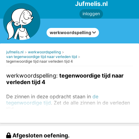
Jufmelis.nl
inloggen
werkwoordspelling
jufmelis.nl
werkwoordspelling
van tegenwoordige tijd naar verleden tijd
tegenwoordige tijd naar verleden tijd 4
werkwoordspelling:
tegenwoordige tijd naar
verleden tijd 4
De zinnen in deze opdracht staan in
de
tegenwoordige tijd
. Zet de alle zinnen in de verleden
tijd.
Weet je nog wat tegenwoordige tijd en verleden tijd
is? Je kunt ook de oefeningen maken.
Afgesloten oefening.
Zet het werkwoord in de verleden tijd.