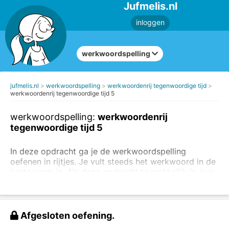
Jufmelis.nl
inloggen
werkwoordspelling
jufmelis.nl
werkwoordspelling
werkwoordenrij tegenwoordige tijd
werkwoordenrij tegenwoordige tijd 5
werkwoordspelling:
werkwoordenrij
tegenwoordige tijd 5
In deze opdracht ga je de werkwoordspelling
oefenen in rijtjes. Je vult steeds het werkwoord in de
juiste vorm in. Als deze opdracht te makkelijk is, kun
je ook direct de andere
oefeningen van de
werkwoordspelling in de tegenwoordige tijd maken
.
Lees ook
de uitleg van de werkwoordspelling in de
tegenwoordige tijd
.
Afgesloten oefening.