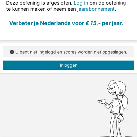
Zet alle werkwoorden in de tegenwoordige tijd.
Deze oefening is afgesloten.
Log in
om de oefening
te kunnen maken of neem een
jaarabonnement
.
Verbeter je Nederlands voor
€ 15,-
per jaar.
U bent niet ingelogd en scores worden niet opgeslagen.
Inloggen