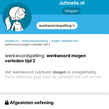
Jufmelis.nl
inloggen
werkwoordspelling
jufmelis.nl
werkwoordspelling
mogen verleden tijd
werkwoord mogen verleden tijd 2
werkwoordspelling:
werkwoord mogen
verleden tijd 2
Het werkwoord (verbum)
mogen
is onregelmatig.
Deze oefening gaat over de verleden tijd (vt) en het
voltooid deelwoord (vd).
Ik
mocht
geen extra koekje.
Wij
mochten
gisteren een ijsje halen.
Afgesloten oefening.
Vul een vorm van het werkwoord 'mogen' in.