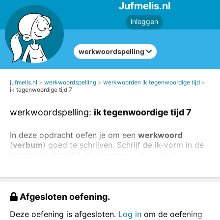
Jufmelis.nl
inloggen
werkwoordspelling
jufmelis.nl
werkwoordspelling
werkwoorden ik tegenwoordige tijd
ik tegenwoordige tijd 7
werkwoordspelling:
ik tegenwoordige tijd 7
In deze opdracht oefen je om een
werkwoord
(
verbum
) goed te schrijven. Schrijf de ik-vorm in de
tegenwoordige tijd.
De tegenwoordige tijd is nu.
Voorbeeld: wij maken - ik maak
Schrijf de ik-vorm van de werkwoorden.
Afgesloten oefening.
Deze oefening is afgesloten.
Log in
om de oefening