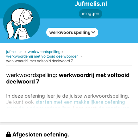
Jufmelis.nl
inloggen
werkwoordspelling
jufmelis.nl
werkwoordspelling
werkwoordenrij met voltooid deelwoorden
werkwoordrij met voltooid deelwoord 7
werkwoordspelling:
werkwoordrij met voltooid
deelwoord 7
In deze oefening leer je de juiste werkwoordspelling.
Je kunt ook
starten met een makkelijkere oefening
over de werkwoordspelling
. Lees eerst
de regels van
de werkwoorden
.
Vul de juiste vorm van het werkwoord in.
Afgesloten oefening.