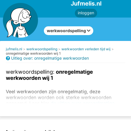
Jufmelis.nl
inloggen
werkwoordspelling
jufmelis.nl
werkwoordspelling
werkwoorden verleden tijd wij
onregelmatige werkwoorden wij 1
Uitleg over: onregelmatige werkwoorden
werkwoordspelling:
onregelmatige
werkwoorden wij 1
Veel werkwoorden zijn onregelmatig, deze
werkwoorden worden ook sterke werkwoorden
genoemd. Lees hier
de uitleg over onregelmatige
werkwoorden.
Je kunt ook moeilijkere
oefeningen
maken over onregelmatige werkwoorden.
Deze opdracht gaat over de wij-vorm. Vul het