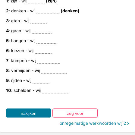
werkwoord in de verleden tijd in.
1
: zijn - wij
(zijn)
2
: denken - wij
(denken)
3
: eten - wij
4
: gaan - wij
5
: hangen - wij
6
: kiezen - wij
7
: krimpen - wij
8
: vermijden - wij
9
: rijden - wij
10
: schelden - wij
onregelmatige werkwoorden wij 2