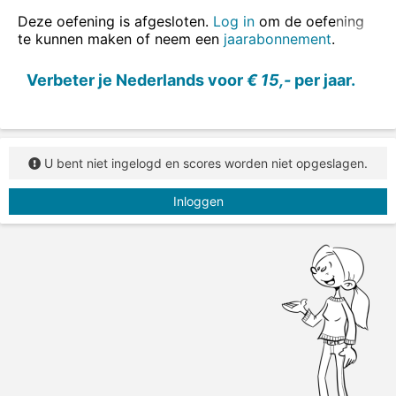
ook in zinnen oefenen
.
Deze oefening is afgesloten.
Log in
om de oefening
te kunnen maken of neem een
jaarabonnement
.
Vul de juiste vorm van het werkwoord in.
Verbeter je Nederlands voor
€ 15,-
per jaar.
U bent niet ingelogd en scores worden niet opgeslagen.
Inloggen