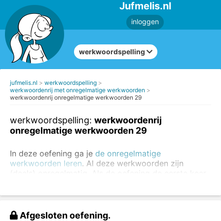
Jufmelis.nl
inloggen
werkwoordspelling
jufmelis.nl
werkwoordspelling
werkwoordenrij met onregelmatige werkwoorden
werkwoordenrij onregelmatige werkwoorden 29
werkwoordspelling:
werkwoordenrij
onregelmatige werkwoorden 29
In deze oefening ga je
de onregelmatige
werkwoorden leren
. Al deze werkwoorden zijn
(deels) onregelmatig. Als de oefening de eerste keer
niet goed gaat, kun je de oefening altijd nog een keer
maken.
Oefen altijd eerst de regelmatige werkwoorden
. Je
Afgesloten oefening.
kunt
de regelmatige en onregelmatige werkwoorden