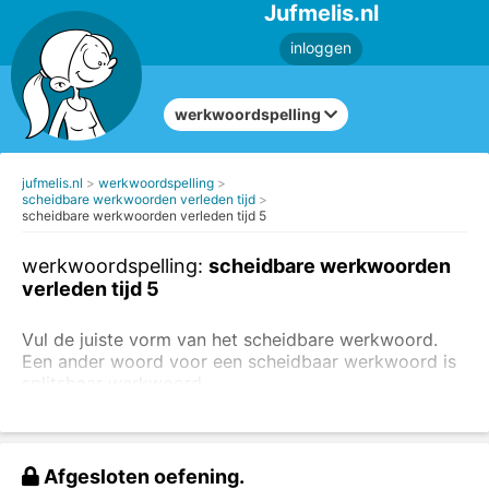
Jufmelis.nl
inloggen
werkwoordspelling
jufmelis.nl
werkwoordspelling
scheidbare werkwoorden verleden tijd
scheidbare werkwoorden verleden tijd 5
werkwoordspelling:
scheidbare werkwoorden
verleden tijd 5
Vul de juiste vorm van het scheidbare werkwoord.
Een ander woord voor een scheidbaar werkwoord is
splitsbaar werkwoord.
Let op: alle werkwoorden moeten in de
verleden
tijd
komen te staan.
Afgesloten oefening.