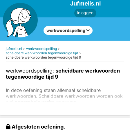
Jufmelis.nl
inloggen
werkwoordspelling
jufmelis.nl
werkwoordspelling
scheidbare werkwoorden tegenwoordige tijd
scheidbare werkwoorden tegenwoordige tijd 9
werkwoordspelling:
scheidbare werkwoorden
tegenwoordige tijd 9
In deze oefening staan allemaal scheidbare
werkwoorden. Scheidbare werkwoorden worden ook
wel
separabele verba
genoemd.
Vul de tegenwoordige tijd van de scheidbare
werkwoorden in.
Afgesloten oefening.