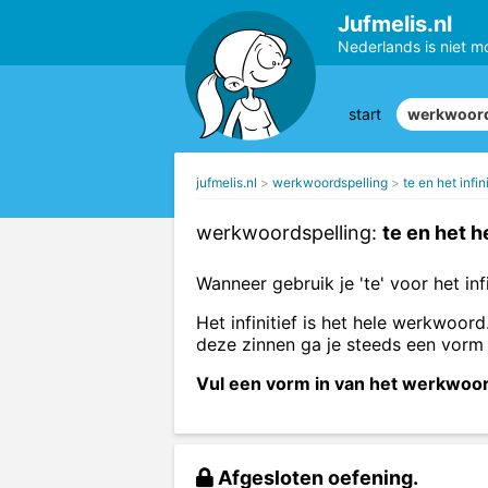
Jufmelis.nl
Nederlands is niet m
start
werkwoord
jufmelis.nl
werkwoordspelling
te en het infini
werkwoordspelling:
te en het 
Wanneer gebruik je 'te' voor het infi
Het infinitief is het hele werkwoord
deze zinnen ga je steeds een vorm
Vul een vorm in van het werkwoord 
Afgesloten oefening.