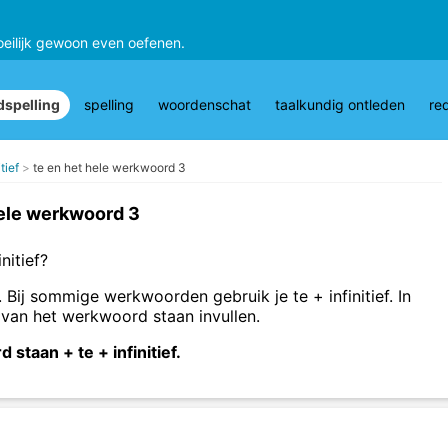
oeilijk gewoon even oefenen.
spelling
spelling
woordenschat
taalkundig ontleden
re
tief
te en het hele werkwoord 3
hele werkwoord 3
nitief?
. Bij sommige werkwoorden gebruik je te + infinitief. In
 van het werkwoord staan invullen.
staan + te + infinitief.