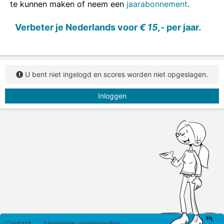
te kunnen maken of neem een
jaarabonnement
.
Schrijf de ik-vorm van de werkwoorden in de
verleden tijd.
Verbeter je Nederlands voor
€ 15,-
per jaar.
U bent niet ingelogd en scores worden niet opgeslagen.
Inloggen
Contact
Algemene voorwaarden