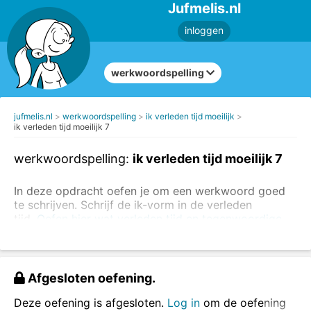
Jufmelis.nl
inloggen
werkwoordspelling
jufmelis.nl
werkwoordspelling
ik verleden tijd moeilijk
ik verleden tijd moeilijk 7
werkwoordspelling:
ik verleden tijd moeilijk 7
In deze opdracht oefen je om een werkwoord goed
te schrijven. Schrijf de ik-vorm in de verleden
tijd.
Oefen hier wat verleden tijd en tegenwoordige
tijd is.
In deze opdracht oefen je met
de onregelmatige
werkwoorden
.
Afgesloten oefening.
Voorbeeld: ik loop - ik liep
Deze oefening is afgesloten.
Log in
om de oefening