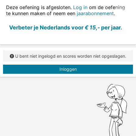
terugvragen - Ik heb belasting
teruggevraagd
.
Deze oefening is afgesloten.
Log in
om de oefening
invullen - Ik heb de gegevens
ingevuld
.
te kunnen maken of neem een
jaarabonnement
.
opeten - Ik heb de koekjes
opgegeten
.
Verbeter je Nederlands voor
€ 15,-
per jaar.
Vul alle voltooid deelwoorden in.
U bent niet ingelogd en scores worden niet opgeslagen.
Inloggen