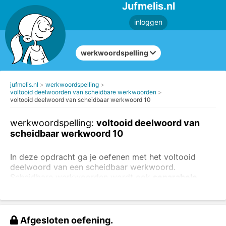
Jufmelis.nl
inloggen
werkwoordspelling
jufmelis.nl
werkwoordspelling
voltooid deelwoorden van scheidbare werkwoorden
voltooid deelwoord van scheidbaar werkwoord 10
werkwoordspelling:
voltooid deelwoord van
scheidbaar werkwoord 10
In deze opdracht ga je oefenen met het voltooid
deelwoord van een scheidbaar werkwoord.
Scheidbare werkwoorden wordt ook
separabele
verba
genoemd. In deze opdracht staan regelmatige
werkwoorden en onregelmatige werkwoorden.
Kijk goed naar de voorbeelden:
Afgesloten oefening.