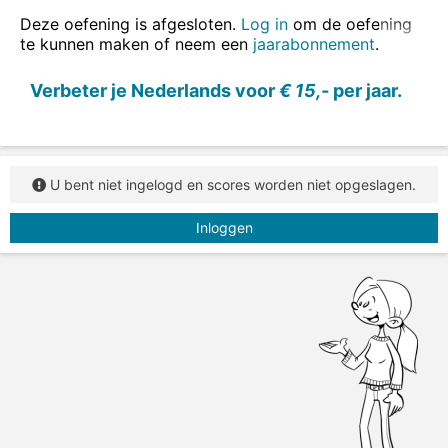
ook in zinnen oefenen
.
Deze oefening is afgesloten.
Log in
om de oefening
te kunnen maken of neem een
jaarabonnement
.
Vul de juiste vorm van het werkwoord in.
Verbeter je Nederlands voor
€ 15,-
per jaar.
U bent niet ingelogd en scores worden niet opgeslagen.
Inloggen