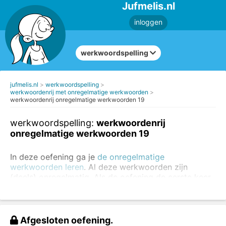
Jufmelis.nl
inloggen
werkwoordspelling
jufmelis.nl
werkwoordspelling
werkwoordenrij met onregelmatige werkwoorden
werkwoordenrij onregelmatige werkwoorden 19
werkwoordspelling:
werkwoordenrij
onregelmatige werkwoorden 19
In deze oefening ga je
de onregelmatige
werkwoorden leren
. Al deze werkwoorden zijn
(deels) onregelmatig. Als de oefening de eerste keer
niet goed gaat, kun je de oefening altijd nog een keer
maken.
Oefen altijd eerst de regelmatige werkwoorden
. Je
Afgesloten oefening.
kunt
de regelmatige en onregelmatige werkwoorden