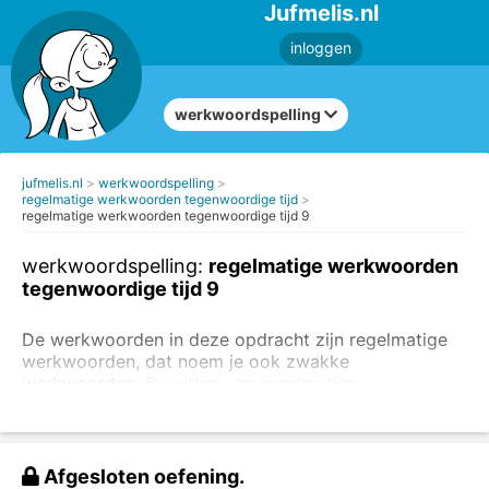
Jufmelis.nl
inloggen
werkwoordspelling
jufmelis.nl
werkwoordspelling
regelmatige werkwoorden tegenwoordige tijd
regelmatige werkwoorden tegenwoordige tijd 9
werkwoordspelling:
regelmatige werkwoorden
tegenwoordige tijd 9
De werkwoorden in deze opdracht zijn regelmatige
werkwoorden, dat noem je ook zwakke
werkwoorden.
De uitleg van regelmatige
werkwoorden kun je hier lezen.
Je kunt ook de
opdrachten maken over onregelmatige werkwoorden.
Schrijf de werkwoorden in de tegenwoordige tijd.
Afgesloten oefening.