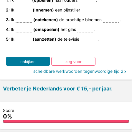
1
: Ik
(opbellen)
haar ouders
.
2
: Ik
(innemen)
een pijnstiller
.
3
: Ik
(natekenen)
de prachtige bloemen
.
4
: Ik
(omspoelen)
het glas
.
5
: Ik
(aanzetten)
de televisie
.
scheidbare werkwoorden tegenwoordige tijd 2
Verbeter je Nederlands voor
€ 15,-
per jaar.
Score
0%