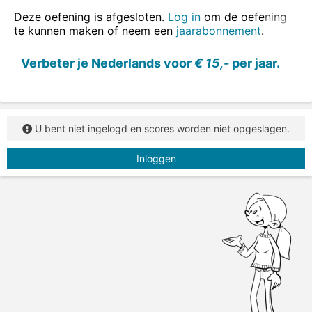
ook in zinnen oefenen
.
Deze oefening is afgesloten.
Log in
om de oefening
te kunnen maken of neem een
jaarabonnement
.
Vul de juiste vorm van het werkwoord in.
Verbeter je Nederlands voor
€ 15,-
per jaar.
U bent niet ingelogd en scores worden niet opgeslagen.
Inloggen