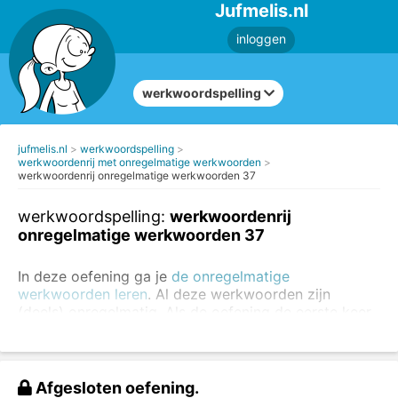
Jufmelis.nl
inloggen
werkwoordspelling
jufmelis.nl
werkwoordspelling
werkwoordenrij met onregelmatige werkwoorden
werkwoordenrij onregelmatige werkwoorden 37
werkwoordspelling:
werkwoordenrij
onregelmatige werkwoorden 37
In deze oefening ga je
de onregelmatige
werkwoorden leren
. Al deze werkwoorden zijn
(deels) onregelmatig. Als de oefening de eerste keer
niet goed gaat, kun je de oefening altijd nog een keer
maken.
Oefen altijd eerst de regelmatige werkwoorden
. Je
Afgesloten oefening.
kunt
de regelmatige en onregelmatige werkwoorden