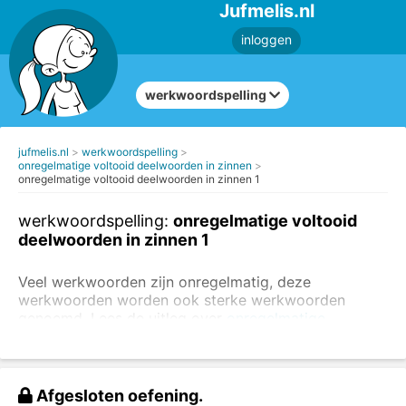
Jufmelis.nl
inloggen
werkwoordspelling
jufmelis.nl
werkwoordspelling
onregelmatige voltooid deelwoorden in zinnen
onregelmatige voltooid deelwoorden in zinnen 1
werkwoordspelling:
onregelmatige voltooid
deelwoorden in zinnen 1
Veel werkwoorden zijn onregelmatig, deze
werkwoorden worden ook sterke werkwoorden
genoemd. Lees de uitleg over
onregelmatige
werkwoorden
. Het is handig om eerst
de opdrachten
te maken over regelmatige voltooid deelwoorden
.
Vul in de zinnen het voltooid deelwoord in.
Afgesloten oefening.